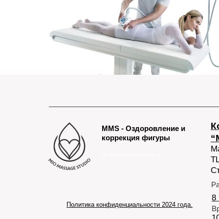
К
MMS - Оздоровление и
“
коррекция фигуры
М
ул. Миклухо-Маклая 18 к1
Т
С
Р
8
Политика конфиденциальности 2024 года.
В
1