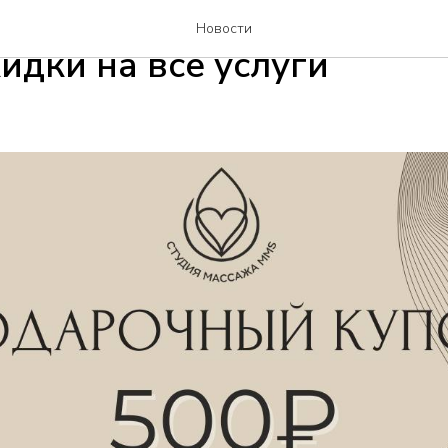
м влюбленных!💕14 февра
Новости
идки на все услуги