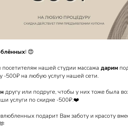
юблённых
! 😍
м посетителям нашей студии массажа
дарим
по
у -500₽ на любую услугу нашей сети.
он
другу или подруге, чтобы у них тоже была в
аши услуги по скидке -500₽.❤️
 влюбленных подарит Вам заботу и красоту вме
🫶