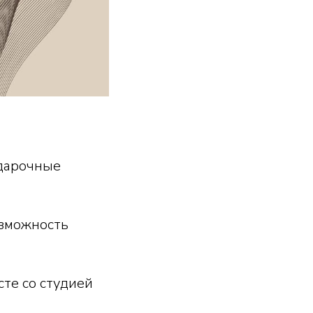
дарочные
озможность
сте со студией